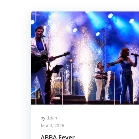
by
tizian
Mai 4, 2026
ABBA Fever