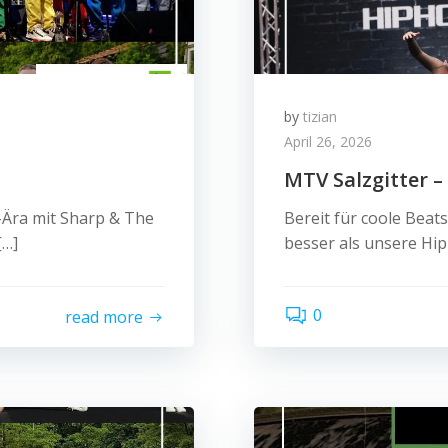
by
tizian
April 26, 2026
MTV Salzgitter 
-Ära mit Sharp & The
Bereit für coole Bea
[…]
besser als unsere Hip
0
read more