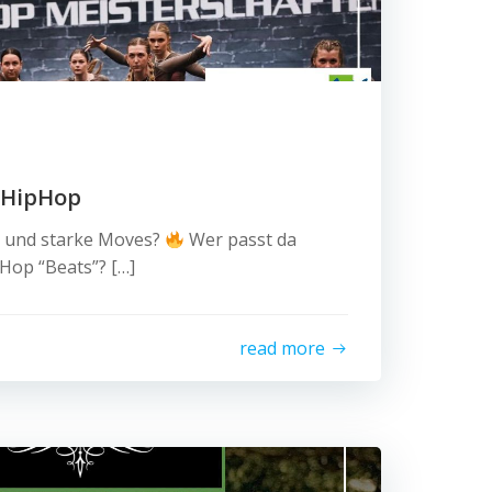
– HipHop
ts und starke Moves?
Wer passt da
Hop “Beats”? […]
read more