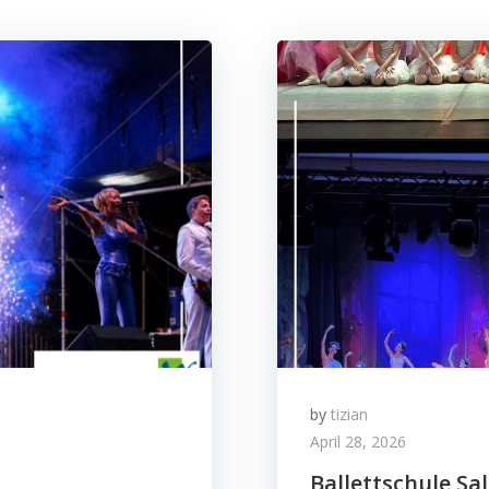
by
tizian
April 28, 2026
Ballettschule Sal