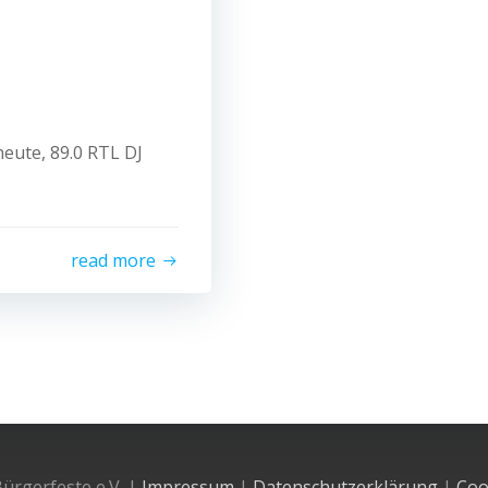
heute, 89.0 RTL DJ
read more
ürgerfeste e.V. |
Impressum
|
Datenschutzerklärung
|
Coo