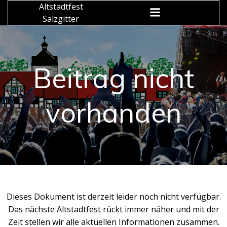
Zum
Altstadtfest
Inhalt
Salzgitter
springen
Beitrag nicht
vorhanden
Dieses Dokument ist derzeit leider noch nicht verfügbar.
Das nächste Altstadtfest rückt immer näher und mit der
Zeit stellen wir alle aktuellen Informationen zusammen.